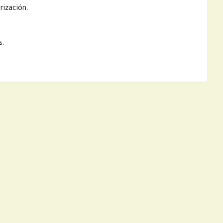
rización.
s
.