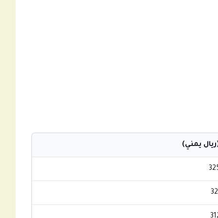
يال يمني)
32
32
31