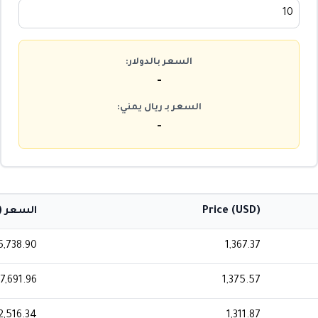
السعر بالدولار:
-
السعر بـ ريال يمني:
-
Price (USD)
السعر (ر
5,738.90
1,367.37
7,691.96
1,375.57
2,516.34
1,311.87